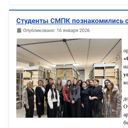
Студенты СМПК познакомились с
Информация о материале
Опубликовано: 16 января 2026
о
«
н
у
к
д
О
а
б