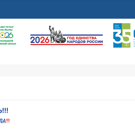
!!
ДА
!!!