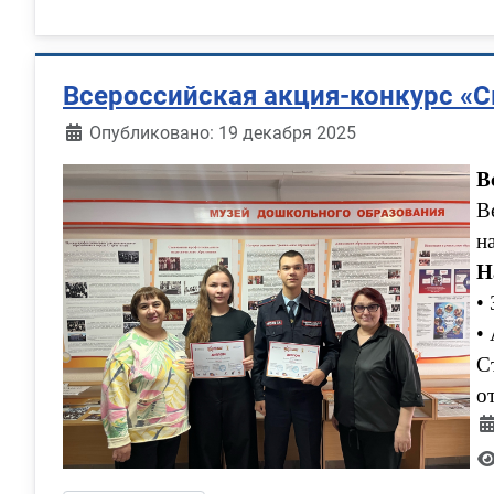
Всероссийская акция-конкурс «
Информация о материале
Опубликовано: 19 декабря 2025
В
В
н
Н
•
•
С
о