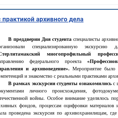
 практикой архивного дела
В преддверии Дня студента
специалисты архивно
рганизовали специализированную экскурсию
Стерлитамакский многопрофильный професс
аправлению федерального проекта
«Профессион
правления и архивоведение».
Мероприятие было н
омпетенций и знакомство с реальными практиками арх
В рамках экскурсии студенты ознакомились
с 
окументами личного происхождения, фотодокум
течественной войны. Особое внимание уделялось по
рхивных фондов, процессам оцифровки материалов 
ыла проведена экскурсия по архивохранилищам, где