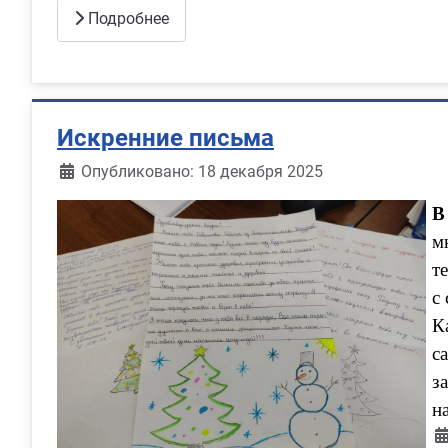
Подробнее
Искренние письма
Информация о материале
Опубликовано: 18 декабря 2025
В
м
т
с
К
с
з
н