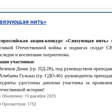
Связующая нить»
сероссийская акция-конкурс «Связующая нить»
н
еликой Отечественной войны и подвигах солдат СВ
аследия и воспитание патриотизма.
аши участники:
 Зеленов Денис (гр. ПД-28), под руководством препода
 Алибаева Гульназ (гр. СДО-46) -руководитель препода
туденты удостоены диплома участника за проявлени
течественной истории!
Обновлено: 19 декабря 2025
Просмотров: 1752