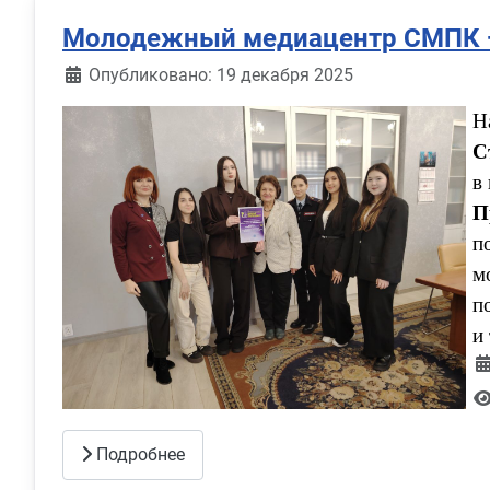
Молодежный медиацентр СМПК —
Информация о материале
Опубликовано: 19 декабря 2025
Н
С
в
П
п
м
п
и
Подробнее