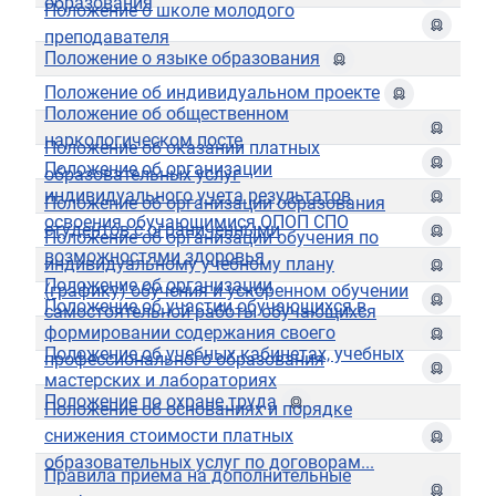
образования
Положение о школе молодого
преподавателя
Положение о языке образования
Положение об индивидуальном проекте
Положение об общественном
наркологическом посте
Положение об оказании платных
Положение об организации
образовательных услуг
индивидуального учета результатов
Положение об организации образования
освоения обучающимися ОПОП СПО
студентов с ограниченными
Положение об организации обучения по
возможностями здоровья
индивидуальному учебному плану
Положение об организации
(графику) обучения и ускоренном обучении
Положение об участии обучающихся в
самостоятельной работы обучающихся
формировании содержания своего
Положение об учебных кабинетах, учебных
профессионального образования
мастерских и лабораториях
Положение по охране труда
Положение об основаниях и порядке
снижения стоимости платных
образовательных услуг по договорам...
Правила приема на дополнительные