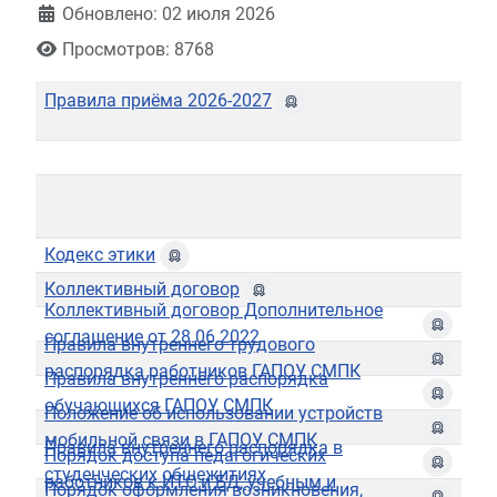
Обновлено: 02 июля 2026
Просмотров: 8768
Правила приёма 2026-2027
Кодекс этики
Коллективный договор
Коллективный договор Дополнительное
соглашение от 28.06.2022
Правила внутреннего трудового
распорядка работников ГАПОУ СМПК
Правила внутреннего распорядка
обучающихся ГАПОУ СМПК
Положение об использовании устройств
мобильной связи в ГАПОУ СМПК
Правила внутреннего распорядка в
Порядок доступа педагогических
студенческих общежитиях
работников к ИТС и БД, учебным и
Порядок оформления возникновения,