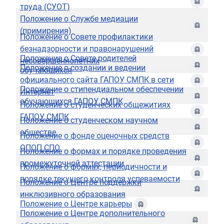
труда (СУОТ)
Положение о Службе медиации
(примирения)
Положение о Совете профилактики
безнадзорности и правонарушений
Положение о Совете родителей
несовершеннолетних
Положение о создании и ведении
обучающихся
официального сайта ГАПОУ СМПК в сети
Положение о стипендиальном обеспечении
Интернет
обучающихся ГАПОУ СМПК
Положение о студенческих общежитиях
ГАПОУ СМПК
Положение о студенческом научном
обществе
Положение о фонде оценочных средств
ОПОП СПО
Положение о формах и порядке проведения
промежуточной аттестации
Положение о формах, периодичности и
порядке текущего контроля успеваемости
Положение о Центре поддержки
инклюзивного образования
Положение о Центре карьеры
Положение о Центре дополнительного