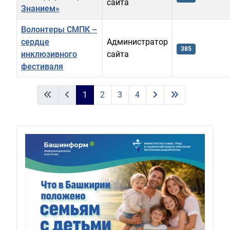
сайта
Знанием»
Волонтеры СМПК –
сердце
Администратор
385
инклюзивного
сайта
фестиваля
Материалы
1
2
3
4