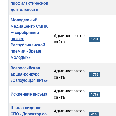
профилактической
деятельности
Молодежный
медиацентр СМПК
— серебряный
Администратор
призер
1731
сайта
Республиканской
премии «Время
молодых»
Всероссийская
Администратор
акция-конкурс
1752
сайта
«Связующая нить»
Администратор
Искренние письма
1769
сайта
Школа лидеров
Администратор
СПО «Директор со
410