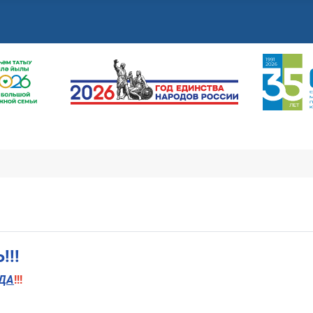
!!
ДА
!!!