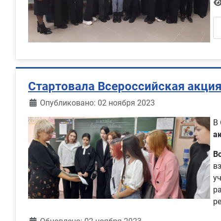
Стартовала Всероссийская акция
Информация о материале
Опубликовано: 02 ноября 2023
В
а
В
в
у
р
р