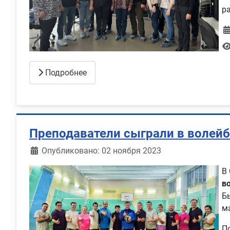
р
Подробнее
Преподаватели сыграли в волей
Информация о материале
Опубликовано: 02 ноября 2023
В
в
Б
м
П