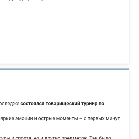
колледже
состоялся товарищеский турнир по
 яркие эмоции и острые моменты – с первых минут
уры и спорта, но и других предметов. Так было