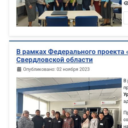
В рамках Федерального проекта
Свердловской области
Информация о материале
Опубликовано: 02 ноября 2023
В
п
У
а
П
с
н