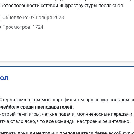
аботоспособности сетевой инфраструктуры после сбоя.
Обновлено: 02 ноября 2023
Просмотров: 1724
бол
 Стерлитамакском многопрофильном профессиональном 
олейболу среди преподавателей.
ыстрый темп игры, четкие подачи, молниеносные передачи,
атча стало ясно, что все команды настроены решительно.
оиграть пришли не только преподаватели физической культ