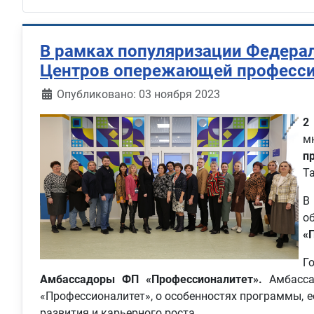
В рамках популяризации Федера
Центров опережающей професси
Информация о материале
Опубликовано: 03 ноября 2023
2
м
п
Та
В
о
«
Г
Амбассадоры ФП «Профессионалитет».
Амбассад
«Профессионалитет», о особенностях программы, е
развития и карьерного роста.