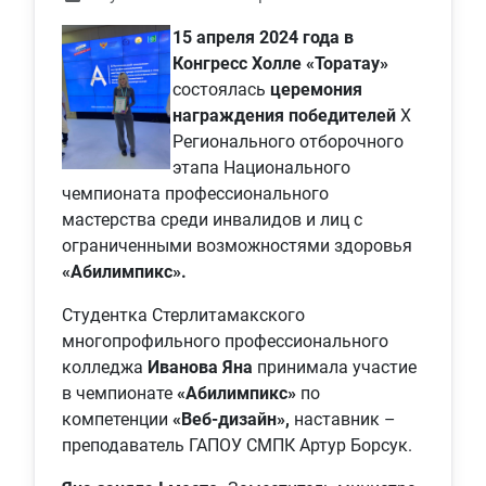
15 апреля 2024 года в
Конгресс Холле «Торатау»
состоялась
церемония
награждения победителей
X
Регионального отборочного
этапа Национального
чемпионата профессионального
мастерства среди инвалидов и лиц с
ограниченными возможностями здоровья
«Абилимпикс».
Студентка Стерлитамакского
многопрофильного профессионального
колледжа
Иванова Яна
принимала участие
в чемпионате
«Абилимпикс»
по
компетенции
«Веб-дизайн»,
наставник –
преподаватель ГАПОУ СМПК Артур Борсук.