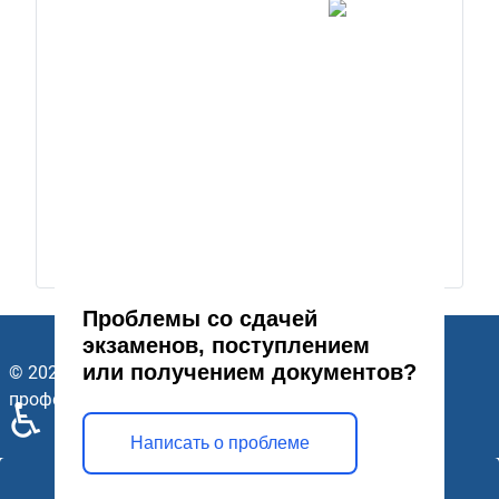
Проблемы со сдачей
экзаменов, поступлением
или получением документов?
© 2026 ГАПОУ Стерлитамакский многопрофильный
профессиональный колледж. Все права защищены.
♿
Написать о проблеме
Открыть модальное окно