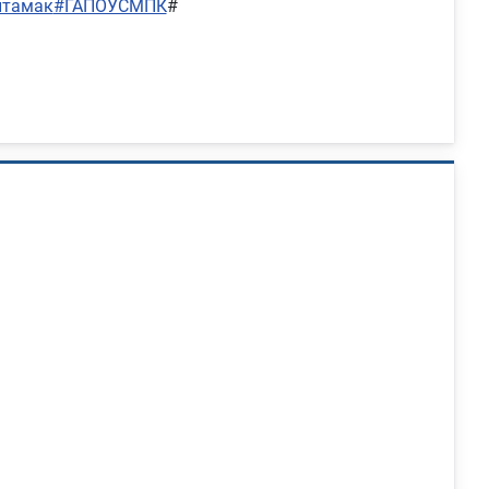
итамак
#ГАПОУСМПК
#