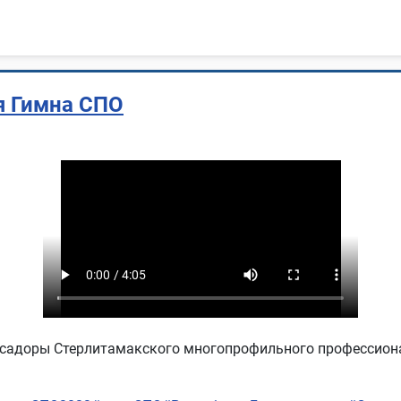
я Гимна СПО
садоры Стерлитамакского многопрофильного профессио