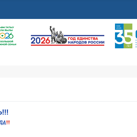
!!
ДА
!!!