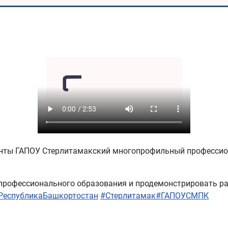
енты ГАПОУ Стерлитамакский многопрофильный професси
профессионального образования и продемонстрировать ра
РеспубликаБашкортостан
#Стерлитамак
#ГАПОУСМПК