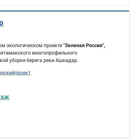
р
ком экологическом проекте
"Зеленая Россия",
литамакского многопрофильного
кой уборке берега реки Ашкадар.
ческийпроект
ТАЖ