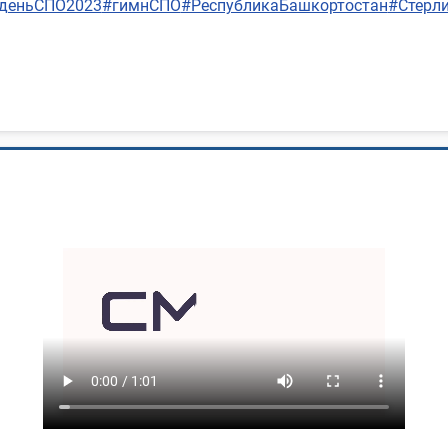
деньСПО2023
#гимнСПО
#РеспубликаБашкортостан
#Стерл