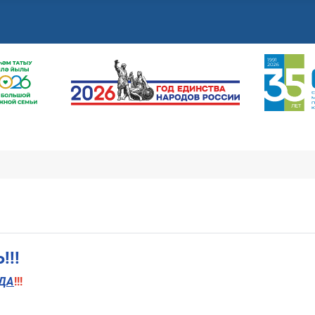
!!
ДА
!!!