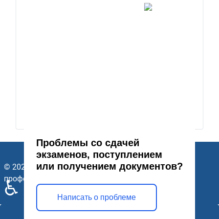
Проблемы со сдачей
экзаменов, поступлением
или получением документов?
© 2026 ГАПОУ Стерлитамакский многопрофильный
профессиональный колледж. Все права защищены.
♿
Написать о проблеме
Открыть модальное окно