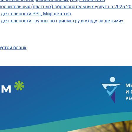
олнительных (платных) образовательных услуг на 2025-20
 деятельности РРЦ Мир детства
деятельности группы по присмотру и уходу за детьми»
устой бланк