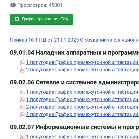
Просмотров: 45001
График проведения ГИА
Приказ 16-1 ПД от 21.01.2025 О создании апелляционн
09.01.04 Наладчик аппаратных и программ
1 полугодие График промежуточной аттестации
2 полугодие График промежуточной аттестации
09.02.06 Сетевое и системное администрир
1 полугодие График промежуточной аттестации
1 полугодие График промежуточной аттестации
2 полугодие График промежуточной аттестации
2 полугодие График промежуточной аттестации
09.02.07 Информационные системы и прог
1 полугодие График промежуточной аттестации