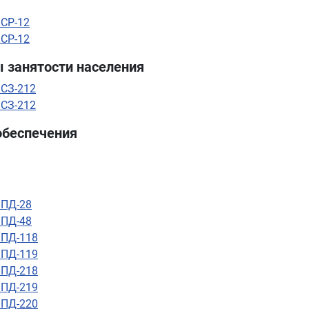
 СР-12
 СР-12
ы занятости населения
 СЗ-212
 СЗ-212
 обеспечения
 ПД-28
 ПД-48
 ПД-118
 ПД-119
 ПД-218
 ПД-219
 ПД-220