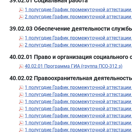
39.02.01 Социальная работа
1 полугодие График промежуточной аттестации
2 полугодие График промежуточной аттестации
39.02.03 Обеспечение деятельности служб
1 полугодие График промежуточной аттестации
2 полугодие График промежуточной аттестации
40.02.01 Право и организация социального
40.02.01 Программа ГИА (группа ПСО-312 з)
40.02.02 Правоохранительная деятельность
1 полугодие График промежуточной аттестации
1 полугодие График промежуточной аттестации
1 полугодие График промежуточной аттестации
1 полугодие График промежуточной аттестации
1 полугодие График промежуточной аттестации
1 полугодие График промежуточной аттестации
1 полугодие График промежуточной аттестации