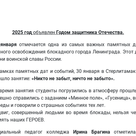
2025 год
объявлен
Годом защитника Отечества.
 января
отмечается одна из самых важных памятных да
ного освобождения блокадного города Ленинграда. Этот 
ни воинской славы России.
рамках памятных дат и событий, 30 января в Стерлитам
ошло занятие:
«Никто не забыт, ничто не забыто».
время занятия студенты погрузились в атмосферу прошлы
ешно справились с заданием «Минное поле», «Гусеница», в
еды и говорили о страшных событиях тех лет.
двиг, совершенный людьми во время блокады, нельзя че
мять наших ГЕРОЕВ.
циальный педагог колледжа
Ирина Брагина
отметила,