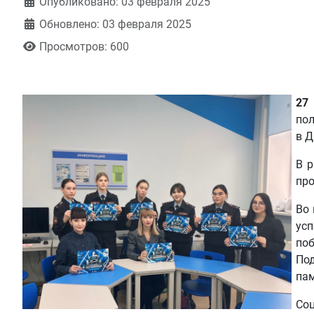
Информация о материале
Опубликовано: 03 февраля 2025
Обновлено: 03 февраля 2025
Просмотров: 600
27
пол
в Д
В 
пр
Во 
усп
поб
По
па
Со