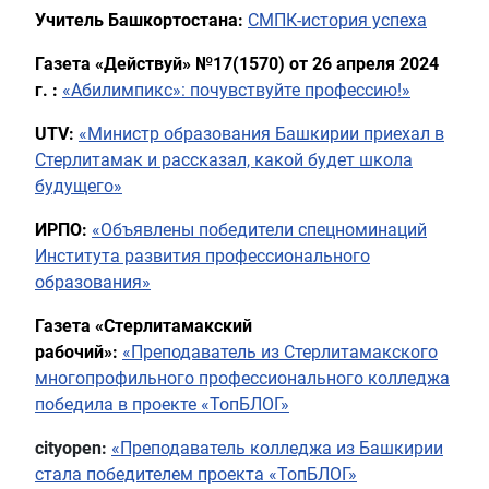
Учитель Башкортостана:
СМПК-история успеха
Газета «Действуй» №17(1570) от 26 апреля 2024
г. :
«Абилимпикс»: почувствуйте профессию!»
UTV:
«Министр образования Башкирии приехал в
Стерлитамак и рассказал, какой будет школа
будущего»
ИРПО:
«Объявлены победители спецноминаций
Института развития профессионального
образования»
Газета «Стерлитамакский
рабочий»:
«Преподаватель из Стерлитамакского
многопрофильного профессионального колледжа
победила в проекте «ТопБЛОГ»
cityopen:
«Преподаватель колледжа из Башкирии
стала победителем проекта «ТопБЛОГ»