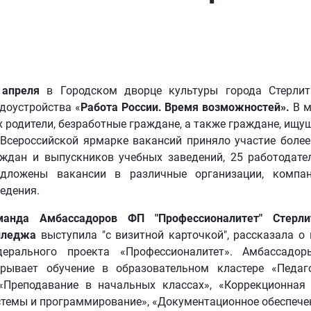
 апреля
в Городском дворце культуры города Стерлит
доустройства «
Работа России. Время возможностей».
В м
х родители, безработные граждане, а также граждане, ищу
 Всероссийской ярмарке вакансий приняло участие более
аждан и выпускников учебных заведений, 25 работодате
едложены вакансии в различные организации, компан
едения.
манда Амбассадоров ФП "Профессионалитет" Стерлит
лледжа
выступила "с визитной карточкой", рассказала о
дерального проекта «Профессионалитет». Амбассадо
крывает обучение в образовательном кластере «Педаг
«Преподавание в начальных классах», «Коррекционная 
темы и программирование», «Документационное обеспечен