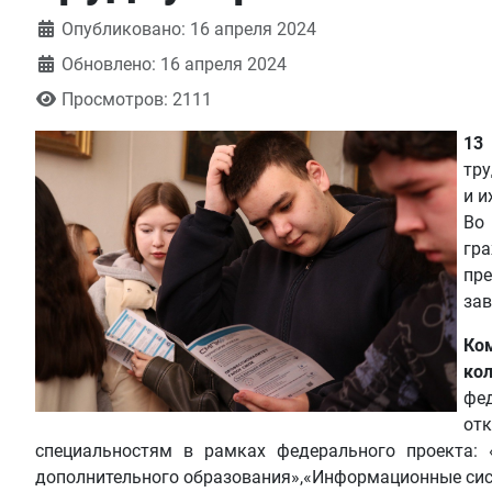
Информация о материале
Опубликовано: 16 апреля 2024
Обновлено: 16 апреля 2024
Просмотров: 2111
13
тру
и и
Во
гр
пр
зав
Ко
ко
фе
от
специальностям в рамках федерального проекта: 
дополнительного образования»,«Информационные сис