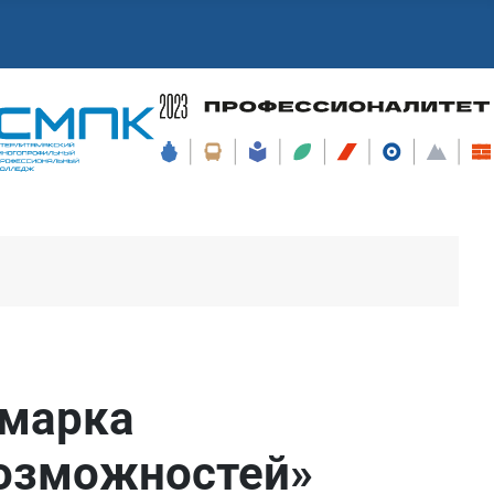
рмарка
возможностей»