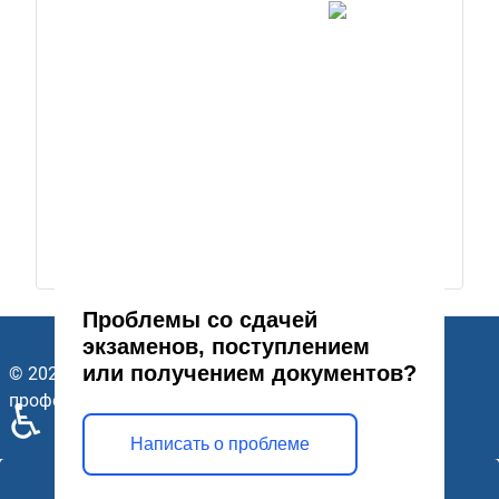
Проблемы со сдачей
экзаменов, поступлением
или получением документов?
© 2026 ГАПОУ Стерлитамакский многопрофильный
профессиональный колледж. Все права защищены.
♿
Написать о проблеме
Открыть модальное окно