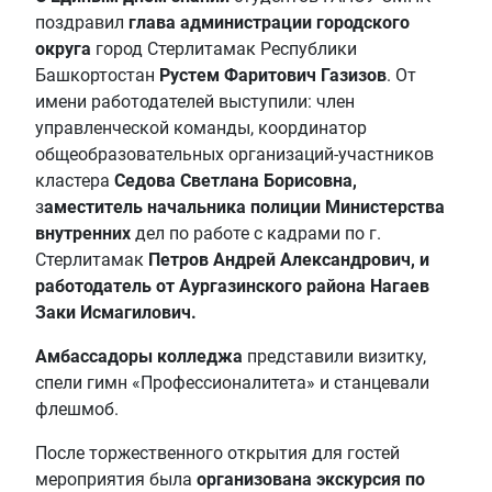
поздравил
глава администрации городского
округа
город Стерлитамак Республики
Башкортостан
Рустем Фаритович Газизов
. От
имени работодателей выступили: член
управленческой команды, координатор
общеобразовательных организаций-участников
кластера
Седова Светлана Борисовна,
з
аместитель начальника полиции Министерства
внутренних
дел по работе с кадрами по г.
Стерлитамак
Петров Андрей Александрович, и
работодатель от Аургазинского района Нагаев
Заки Исмагилович.
Амбассадоры колледжа
представили визитку,
спели гимн «Профессионалитета» и станцевали
флешмоб.
После торжественного открытия для гостей
мероприятия была
организована экскурсия по