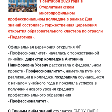
1 сентября 2023 года в
Стерлитамакском
многопрофильном
профессиональном колледже
в рамках Дня
знаний состоялась торжественная церемония
открытия образовательного кластера по отрасли
«Педагогика».
Официальная церемония открытия ФП
«Профессионалитет» началась с торжественной
линейки,
директор колледжа Антонина
Никифоровна Усевич
рассказала о федеральном
проекте «
Профессионалитет
», наметила пути его
реализации в колледже,
поздравила
обучающихся
с началом учебного года и пожелала успехов в
получении нового уровня среднего
профессионального образования
«
Профессионалитет
».
С Единым днём знаний
студентов ГАПОУ СМПК