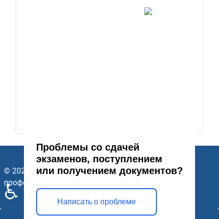
Проблемы со сдачей
экзаменов, поступлением
или получением документов?
© 2026 ГАПОУ Стерлитамакский многопрофильный
профессиональный колледж. Все права защищены.
♿
Написать о проблеме