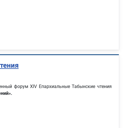
тения
венный форум ХIV Епархиальные Табынские чтения
ений».