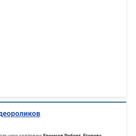
идеороликов
нального колледжа
Еремеев Роберт, Егорова