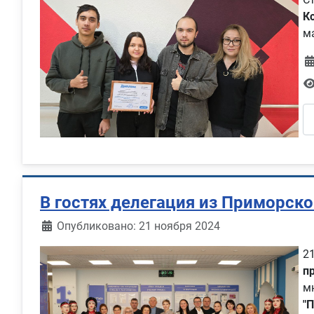
К
м
В гостях делегация из Приморско
Информация о материале
Опубликовано: 21 ноября 2024
2
п
м
"