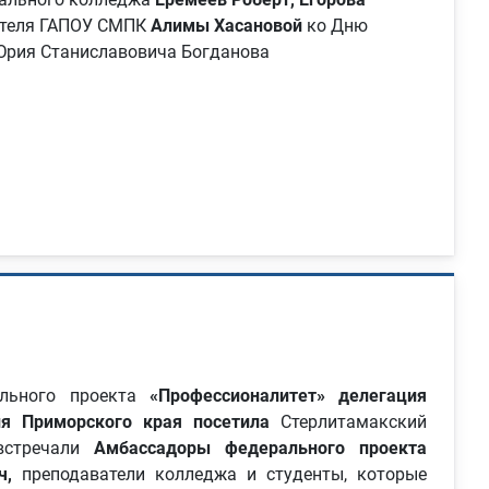
ателя ГАПОУ СМПК
Алимы Хасановой
ко Дню
 Юрия Станиславовича Богданова
ального проекта
«Профессионалитет» делегация
ния Приморского края посетила
Стерлитамакский
 встречали
Амбассадоры федерального проекта
ич,
преподаватели колледжа и студенты, которые