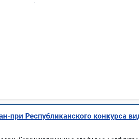
ан-при Республиканского конкурса в
туденты Стерлитамакского многопрофильного профессио