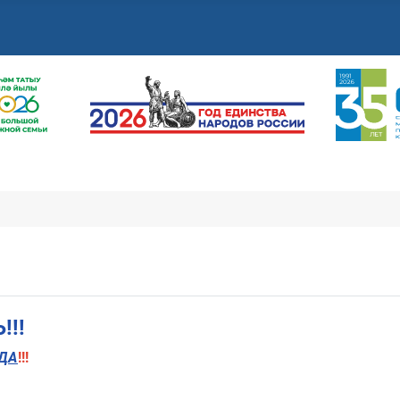
!!
ДА
!!!