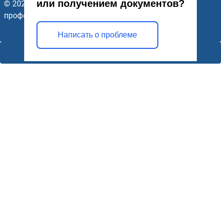
или получением документов?
© 2026 ГАПОУ Стерлитамакский многопрофильный
профессиональный колледж. Все права защищены.
Написать о проблеме
Открыть модальное окно
♿