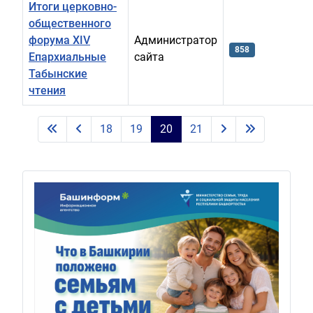
Итоги церковно-
общественного
форума ХIV
Администратор
858
Епархиальные
сайта
Табынские
чтения
Материалы
18
19
20
21