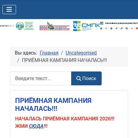
Вы здесь:
Главная
Uncategorised
ПРИЁМНАЯ КАМПАНИЯ НАЧАЛАСЬ!!!
Поиск
Поиск
ПРИЁМНАЯ КАМПАНИЯ
НАЧАЛАСЬ!!!
НАЧАЛАСЬ
ПРИЁМНАЯ КАМПАНИЯ 2026!!!
ЖМИ
СЮДА
!!!