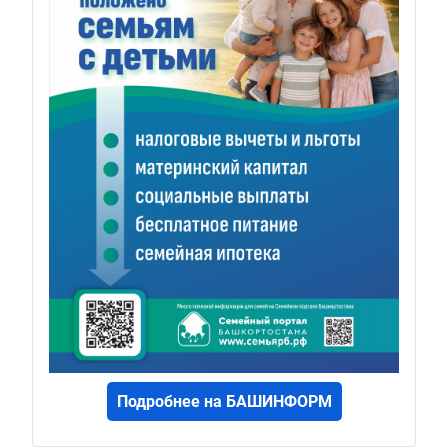
Подробнее на БАШИНФОРМ