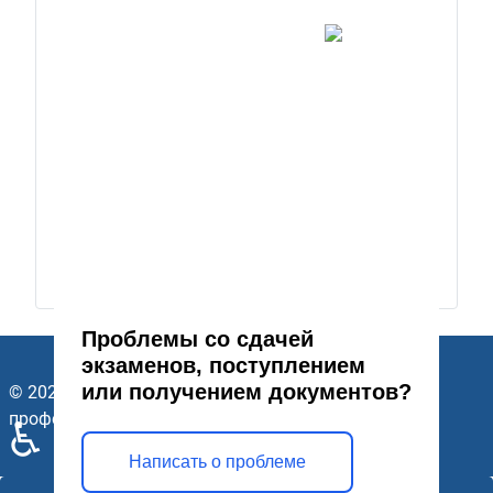
Проблемы со сдачей
экзаменов, поступлением
или получением документов?
© 2026 ГАПОУ Стерлитамакский многопрофильный
профессиональный колледж. Все права защищены.
♿
Написать о проблеме