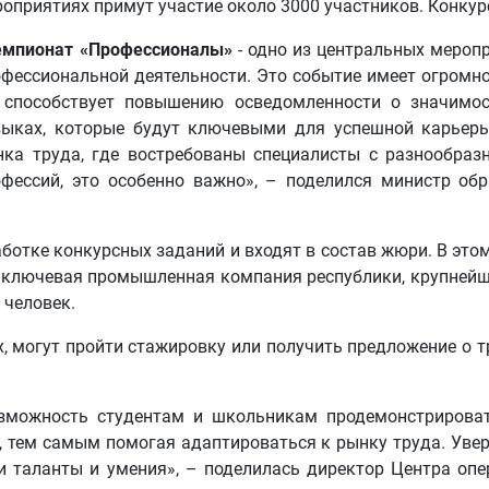
оприятиях примут участие около 3000 участников. Конку
емпионат «Профессионалы»
- одно из центральных мероп
фессиональной деятельности. Это событие имеет огромн
 способствует повышению осведомленности о значимос
выках, которые будут ключевыми для успешной карьер
нка труда, где востребованы специалисты с разнообра
офессий, это особенно важно», – поделился министр об
ботке конкурсных заданий и входят в состав жюри. В эт
, ключевая промышленная компания республики, крупнейш
 человек.
, могут пройти стажировку или получить предложение о т
можность студентам и школьникам продемонстрироват
 тем самым помогая адаптироваться к рынку труда. Увер
и таланты и умения», – поделилась директор Центра о