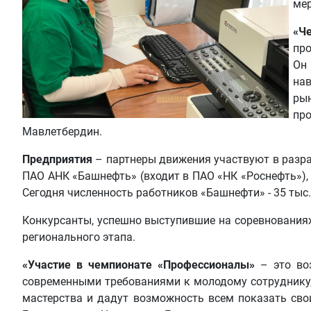
мер
«Ч
про
Он
на
ры
пр
Мавлетбердин.
Предприятия
– партнеры движения участвуют в разра
ПАО АНК «Башнефть» (входит в ПАО «НК «Роснефть»)
Сегодня численность работников «Башнефти» - 35 тыс.
Конкурсанты, успешно выступившие на соревнованиях
регионального этапа.
«Участие в чемпионате
«
Профессионалы
»
– это воз
современными требованиями к молодому сотруднику,
мастерства и дадут возможность всем показать сво