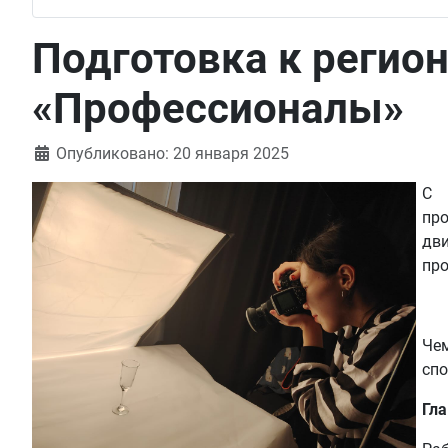
Подготовка к регио
«Профессионалы»
Информация о материале
Опубликовано: 20 января 2025
С
пр
дв
пр
Чем
спо
Гла