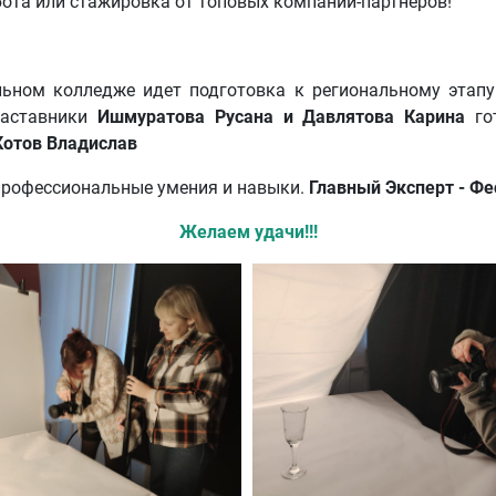
ота или стажировка от топовых компаний-партнеров!
ном колледже идет подготовка к региональному этапу
наставники
Ишмуратова Русана и Давлятова Карина
го
Котов Владислав
профессиональные умения и навыки.
Главный Эксперт - Фе
Желаем удачи!!!