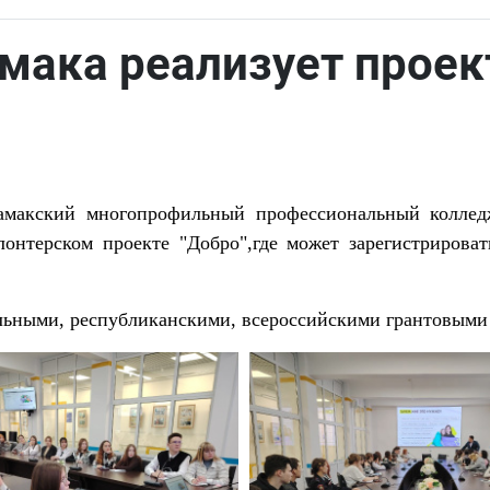
ака реализует проек
амакский многопрофильный профессиональный колледж
лонтерском проекте "Добро",где может зарегистриров
альными, республиканскими, всероссийскими грантовыми