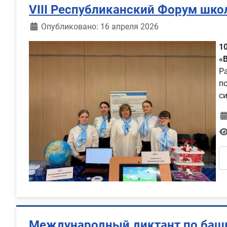
VIII Республиканский Форум шко
Информация о материале
Опубликовано: 16 апреля 2026
1
«
Р
п
с
Международный диктант по баш