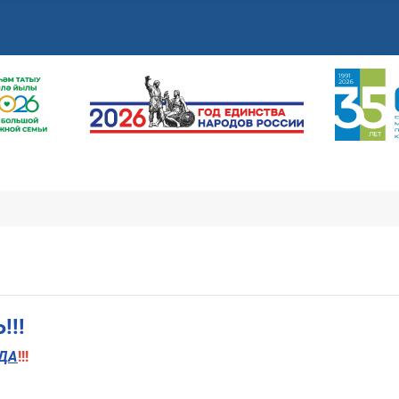
!!
ДА
!!!