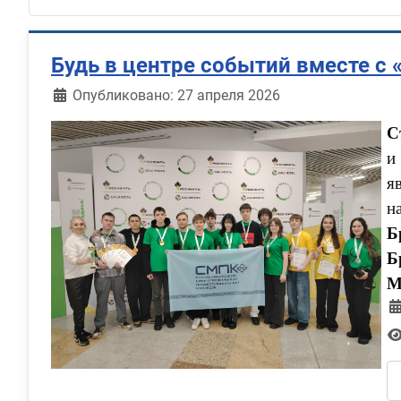
Будь в центре событий вместе с
Информация о материале
Опубликовано: 27 апреля 2026
С
и
я
н
Б
Б
М