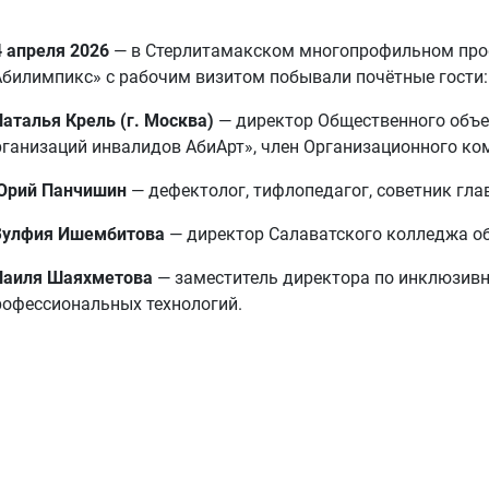
4 апреля 2026
— в Стерлитамакском многопрофильном про
Абилимпикс» с рабочим визитом побывали почётные гости:
Наталья Крель (г. Москва)
— директор Общественного объе
рганизаций инвалидов АбиАрт», член Организационного ко
Юрий Панчишин
— дефектолог, тифлопедагог, советник гла
Зулфия Ишембитова
— директор Салаватского колледжа об
Наиля Шаяхметова
— заместитель директора по инклюзивн
рофессиональных технологий.