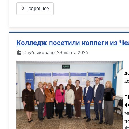
Подробнее
Колледж посетили коллеги из Че
Информация о материале
Опубликовано: 28 марта 2026
д
к
"
Ф
м
и