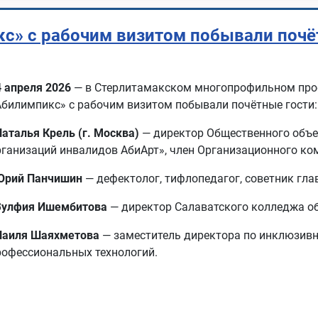
с» с рабочим визитом побывали почё
4 апреля 2026
— в Стерлитамакском многопрофильном про
Абилимпикс» с рабочим визитом побывали почётные гости:
Наталья Крель (г. Москва)
— директор Общественного объе
рганизаций инвалидов АбиАрт», член Организационного ко
Юрий Панчишин
— дефектолог, тифлопедагог, советник гла
Зулфия Ишембитова
— директор Салаватского колледжа об
Наиля Шаяхметова
— заместитель директора по инклюзивн
рофессиональных технологий.