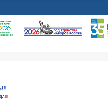
!!
ДА
!!!