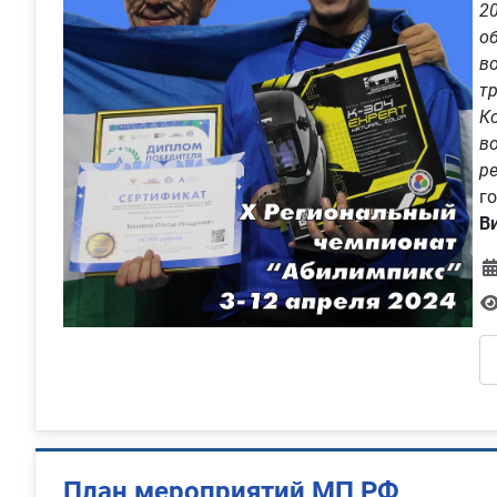
2
о
в
т
К
в
р
г
В
План мероприятий МП РФ