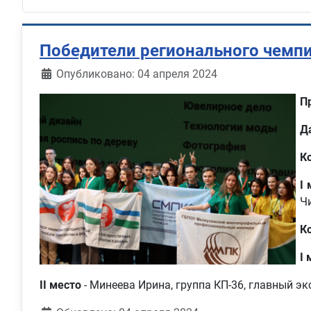
Победители регионального чемп
Информация о материале
Опубликовано: 04 апреля 2024
П
Д
К
I
Ч
К
I 
II место
- Минеева Ирина, группа КП-36, главный эк