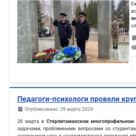
Е
в
я
с
Педагоги-психологи провели кру
Информация о материале
Опубликовано: 29 марта 2024
26 марта в
Стерлитамакском многопрофильном 
задачами, проблемными вопросами со студента
антисоциального и экстремистского поведения об