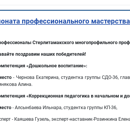
ионата профессионального мастерств
рофессионалы Стерлитамакского многопрофильного проф
авайте поздравим наших победителей!
омпетенция «Дошкольное воспитание»:
 место
- Чернова Екатерина, студентка группы СДО-36, глав
инякова Алина.
омпетенция «Коррекционная педагогика в начальном и д
место
- Алсынбаева Ильнара, студентка группы КП-36,
сперт - Каяшева Гузель, эксперт-наставник-Розинкина Елен