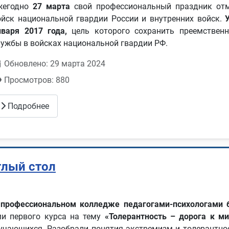
жегодно
27 марта
свой профессиональный праздник отм
ойск национальной гвардии России и внутренних войск.
У
нваря 2017 года,
цель которого сохранить преемствен
лужбы в войсках национальной гвардии РФ.
Обновлено: 29 марта 2024
Просмотров: 880
Подробнее
глый стол
профессиональном колледже педагогами-психологами 
ми первого курса на тему
«Толерантность – дорога к ми
учающихся. Разобрали понятия экстремизм и толерантнос