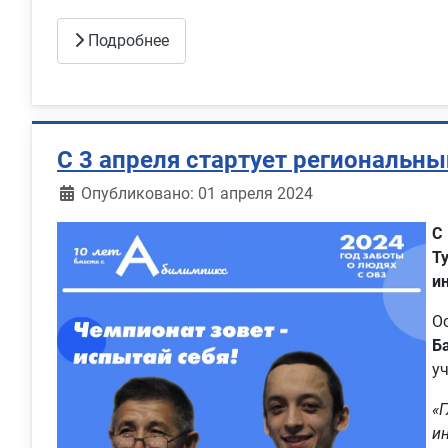
Подробнее
С 3 апреля стартует региональн
Информация о материале
Опубликовано: 01 апреля 2024
С
Т
и
О
Б
у
«
и