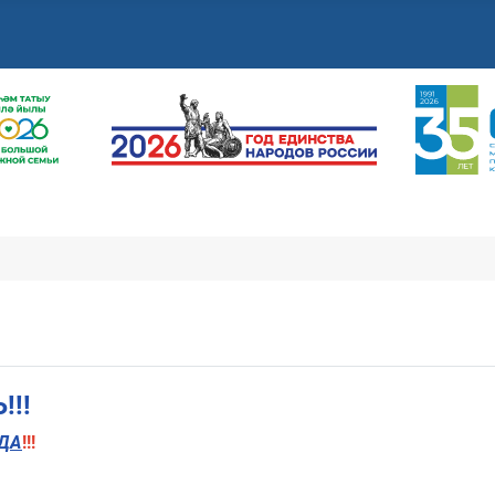
!!
ДА
!!!