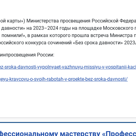
ой карты») Министерства просвещения Российской Федера
 давности» на 2023–2024 годы на площадке Московского 
 помнили!», в рамках которого прошла встреча Министра 
ссийского конкурса сочинений «Без срока давности» 2023/
Минпросвещения России:
ez-sroka-davnosti-vypolnyaet-vazhnuyu-missiyu-v-vospitanii-kac
geyu-kravcovu-o-svoih-rabotah-v-proekte-bez-sroka-davnosti/
фессиональному мастерству «Профес