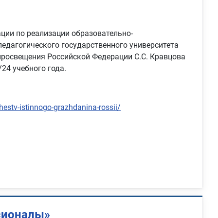
ции по реализации образовательно-
педагогического государственного университета
просвещения Российской Федерации С.С. Кравцова
24 учебного года.
hestv-istinnogo-grazhdanina-rossii/
сионалы»