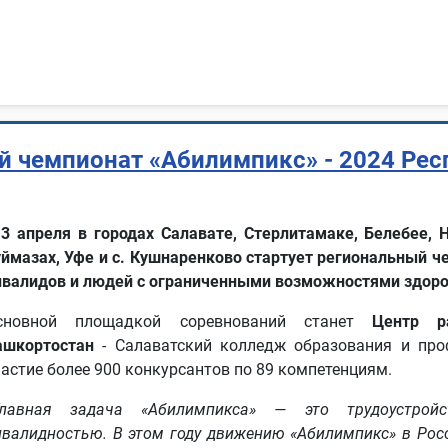
ый чемпионат «Абилимпикс» - 2024 Ре
 3 апреля в городах Салавате, Стерлитамаке, Белебее, 
уймазах, Уфе и с. Кушнаренково стартует региональный 
нвалидов и людей с ограниченными возможностями здор
сновной площадкой соревнований станет
Центр р
ашкортостан
- Салаватский колледж образования и про
частие более 900 конкурсантов по 89 компетенциям.
Главная задача «Абилимпикса» — это трудоустройс
нвалидностью. В этом году движению «Абилимпикс» в Рос