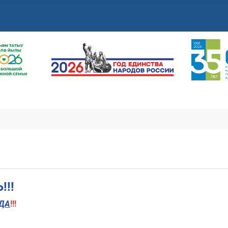
!!
ДА
!!!