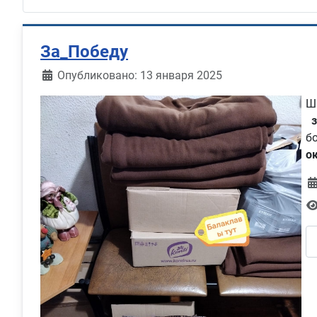
За_Победу
Информация о материале
Опубликовано: 13 января 2025
Ш
з
б
о