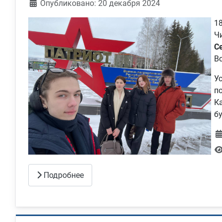
Информация о материале
Опубликовано: 20 декабря 2024
1
Ч
С
В
У
п
К
б
Подробнее