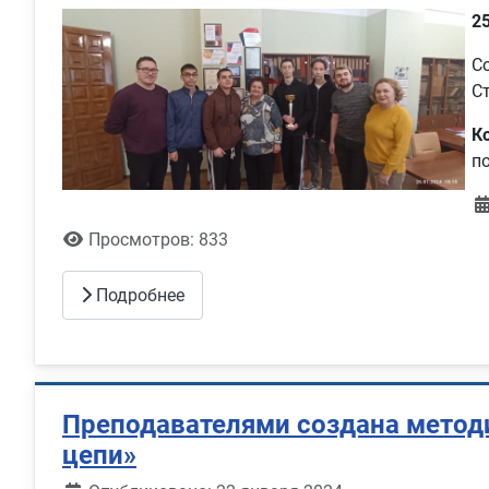
2
С
С
К
п
Просмотров: 833
Подробнее
Преподавателями создана методи
цепи»