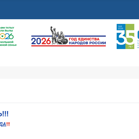
!!
ДА
!!!