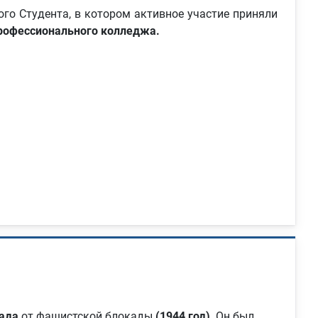
го Студента, в котором активное участие приняли
профессионального колледжа.
рада
от фашистской блокады
(1944 год)
. Он был