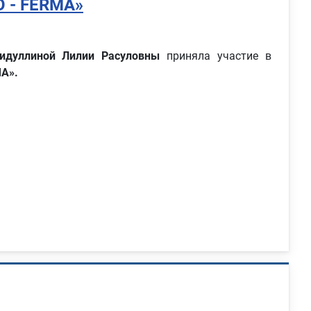
O - FERMA»
гидуллиной Лилии Расуловны
приняла участие в
MA».