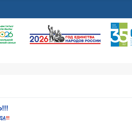
!!
ДА
!!!