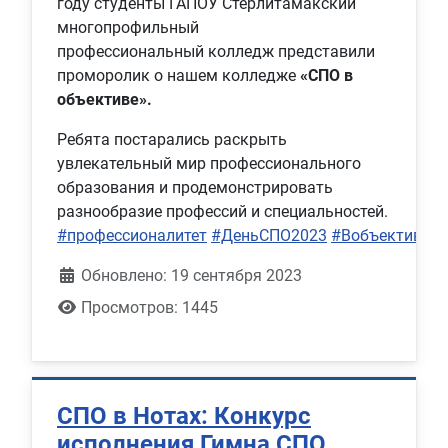
году студенты ГАПОУ Стерлитамакский
многопрофильный
профессиональный колледж представили
проморолик о нашем колледже
«СПО в
объективе».
Ребята постарались раскрыть
увлекательный мир профессионального
образования и продемонстрировать
разнообразие профессий и специальностей.
#профессионалитет
#ДеньСПО2023
#Вобъективе
#
Обновлено: 19 сентября 2023
Просмотров: 1445
СПО в Нотах: Конкурс
исполнения Гимна СПО