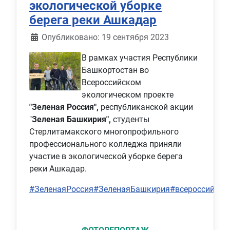
экологической уборке
берега реки Ашкадар
Информация о материале
Опубликовано: 19 сентября 2023
В рамках участия Республики
Башкортостан во
Всероссийском
экологическом проекте
"Зеленая Россия",
республиканской акции
"
Зеленая Башкирия",
студенты
Стерлитамакского многопрофильного
профессионального колледжа приняли
участие в экологической уборке берега
реки Ашкадар.
#ЗеленаяРоссия
#ЗеленаяБашкирия
#всероссийски