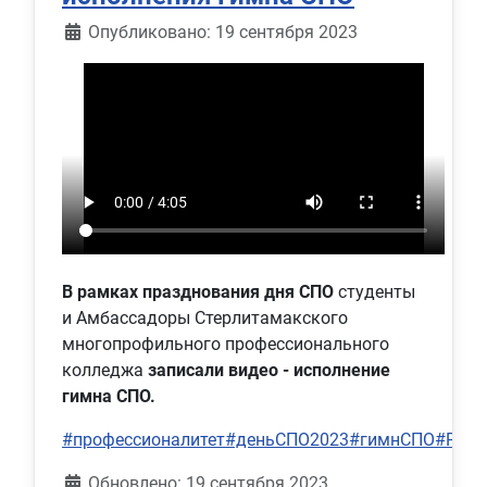
Информация о материале
Опубликовано: 19 сентября 2023
В рамках празднования дня СПО
студенты
и Амбассадоры Стерлитамакского
многопрофильного профессионального
колледжа
записали видео - исполнение
гимна СПО.
#профессионалитет
#деньСПО2023
#гимнСПО
#Респ
Обновлено: 19 сентября 2023