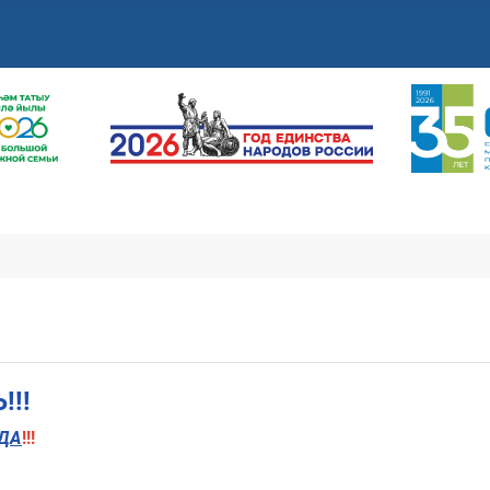
!!
ДА
!!!