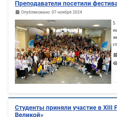
Преподаватели посетили фестив
Информация о материале
Опубликовано: 07 ноября 2024
5
п
з
с
Студенты приняли участие в XII
Великой»