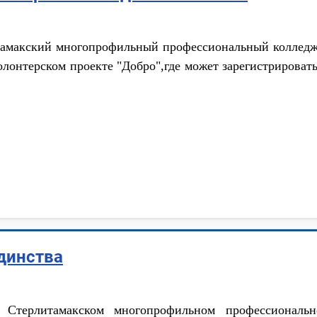
тамакский многопрофильный профессиональный колледж 
олонтерском проекте "Добро",где может зарегистрирова
единства
 Стерлитамакском многопрофильном профессионал