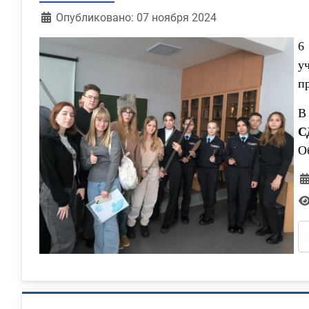
Информация о материале
Опубликовано: 07 ноября 2024
6
у
п
В
С
О