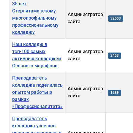
35 лет
Стерлитамакскому
Администратор
многопрофильному
92603
сайта
профессиональному
колледжу
Наш колледж в
топ-100 самых
Администратор
2453
активных колледжей
сайта
Осеннего марафона
Преподаватель
колледжа поделилась
Администратор
опытом работы в
1289
сайта
рамках
«Профессионалитета»
Преподаватель
колледжа успешно
прошла стажировку в
Администратор