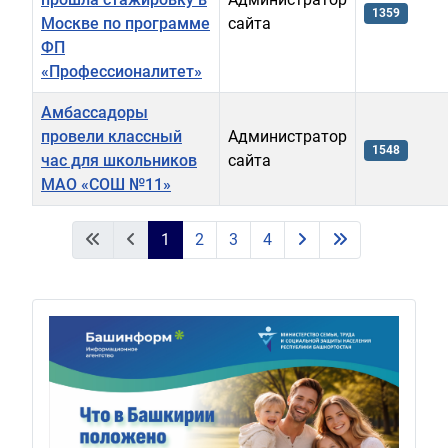
1359
Москве по программе
сайта
ФП
«Профессионалитет»
Амбассадоры
провели классный
Администратор
1548
час для школьников
сайта
МАО «СОШ №11»
Материалы
1
2
3
4