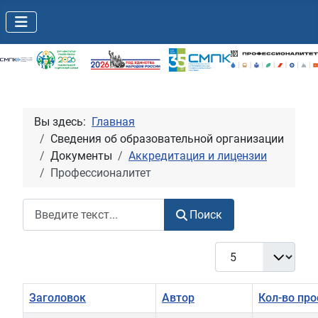
Вы здесь:
Главная
Сведения об образовательной организации
Документы
Аккредитация и лицензии
Профессионалитет
Поиск
Поиск
Кол-во строк:
Заголовок
Автор
Кол-во пр