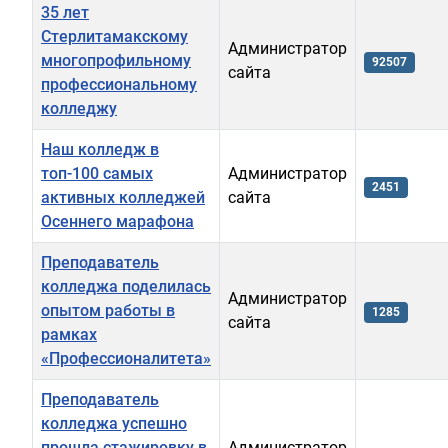
35 лет
Стерлитамакскому
Администратор
многопрофильному
92507
сайта
профессиональному
колледжу
Наш колледж в
топ-100 самых
Администратор
2451
активных колледжей
сайта
Осеннего марафона
Преподаватель
колледжа поделилась
Администратор
опытом работы в
1285
сайта
рамках
«Профессионалитета»
Преподаватель
колледжа успешно
прошла стажировку в
Администратор