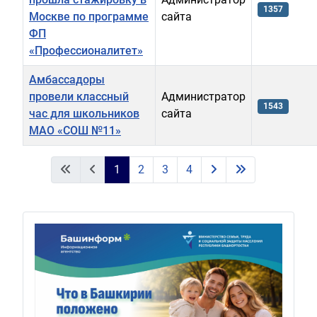
1357
Москве по программе
сайта
ФП
«Профессионалитет»
Амбассадоры
провели классный
Администратор
1543
час для школьников
сайта
МАО «СОШ №11»
Материалы
1
2
3
4