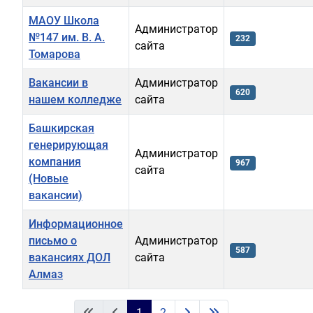
МАОУ Школа
Администратор
№147 им. В. А.
232
сайта
Томарова
Вакансии в
Администратор
620
нашем колледже
сайта
Башкирская
генерирующая
Администратор
компания
967
сайта
(Новые
вакансии)
Информационное
письмо о
Администратор
587
вакансиях ДОЛ
сайта
Алмаз
Материалы
1
2