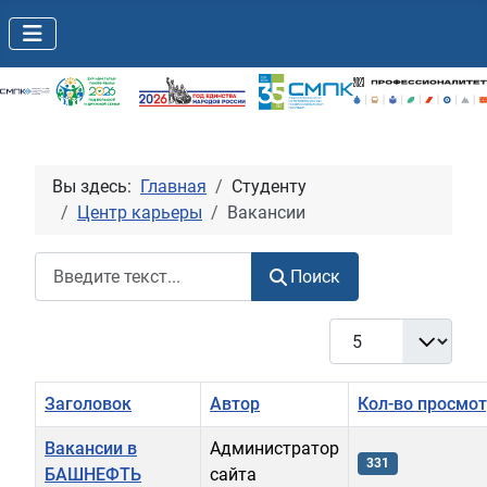
Вы здесь:
Главная
Студенту
Центр карьеры
Вакансии
Поиск
Поиск
Кол-во строк:
Заголовок
Автор
Кол-во просмо
Вакансии в
Администратор
331
БАШНЕФТЬ
сайта