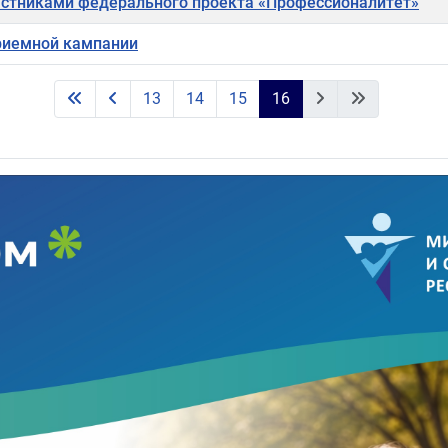
астниками федерального проекта «Профессионалитет»
риемной кампании
13
14
15
16