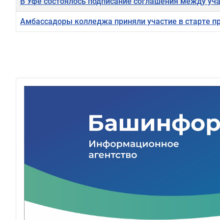
В Уфе состоялось подписание соглашения между уч
Амбассадоры колледжа приняли участие в старте п
Материалы