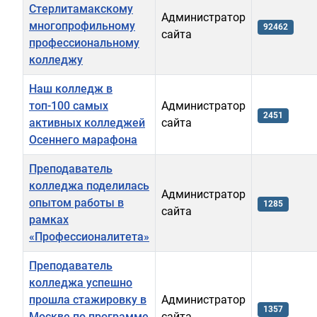
Стерлитамакскому
Администратор
многопрофильному
92462
сайта
профессиональному
колледжу
Наш колледж в
топ-100 самых
Администратор
2451
активных колледжей
сайта
Осеннего марафона
Преподаватель
колледжа поделилась
Администратор
опытом работы в
1285
сайта
рамках
«Профессионалитета»
Преподаватель
колледжа успешно
прошла стажировку в
Администратор
1357
Москве по программе
сайта