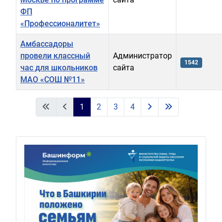
ФП
«Профессионалитет»
Амбассадоры
провели классный
Администратор
1542
час для школьников
сайта
МАО «СОШ №11»
Материалы
1
2
3
4