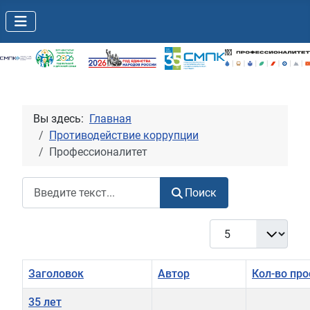
Вы здесь:
Главная
Противодействие коррупции
Профессионалитет
Поиск
Поиск
Кол-во строк:
Заголовок
Автор
Кол-во пр
35 лет