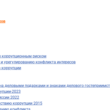
ков
им коррупционным риском
и урегулированию конфликта интересов
ю коррупции
на деловыми подарками и знаками делового гостеприимс
упции-2023
иссии 2022
йствию коррупции 2015
ванию конфликта