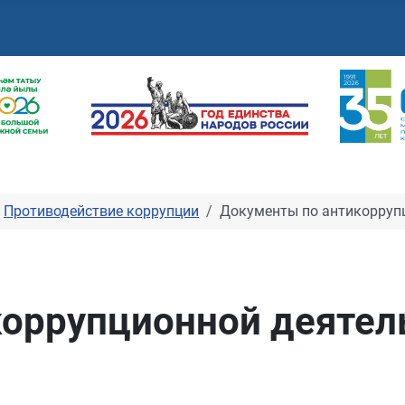
Противодействие коррупции
Документы по антикорруп
коррупционной деятел