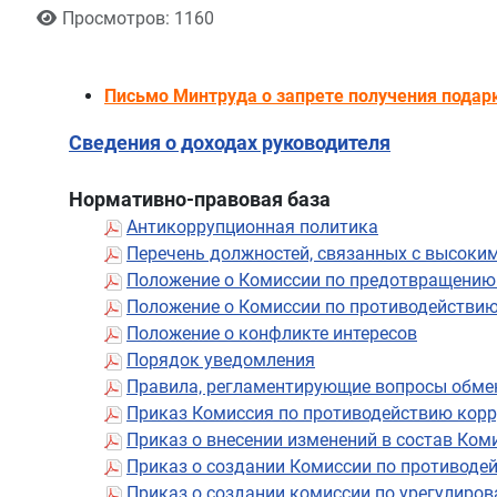
Просмотров: 1160
Письмо Минтруда о запрете получения подар
Сведения о доходах руководителя
Нормативно-правовая база
Антикоррупционная политика
Перечень должностей, связанных с высок
Положение о Комиссии по предотвращению 
Положение о Комиссии по противодействи
Положение о конфликте интересов
Порядок уведомления
Правила, регламентирующие вопросы обме
Приказ Комиссия по противодействию корр
Приказ о внесении изменений в состав Ком
Приказ о создании Комиссии по противоде
Приказ о создании комиссии по урегулиро