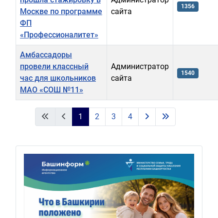
1356
Москве по программе
сайта
ФП
«Профессионалитет»
Амбассадоры
провели классный
Администратор
1540
час для школьников
сайта
МАО «СОШ №11»
Материалы
1
2
3
4