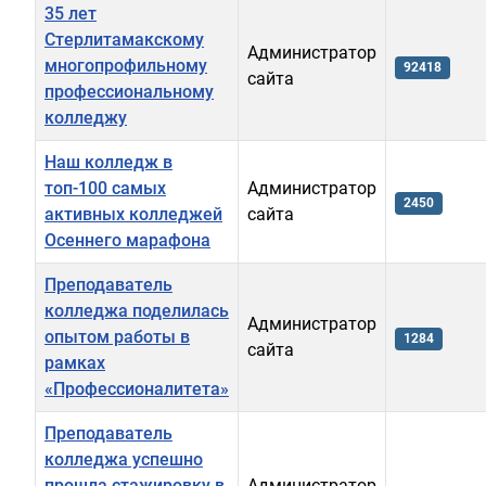
35 лет
Стерлитамакскому
Администратор
многопрофильному
92418
сайта
профессиональному
колледжу
Наш колледж в
топ-100 самых
Администратор
2450
активных колледжей
сайта
Осеннего марафона
Преподаватель
колледжа поделилась
Администратор
опытом работы в
1284
сайта
рамках
«Профессионалитета»
Преподаватель
колледжа успешно
прошла стажировку в
Администратор