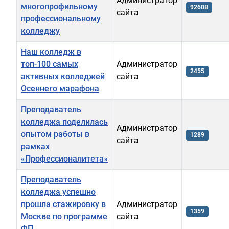
Администратор
многопрофильному
92608
сайта
профессиональному
колледжу
Наш колледж в
топ-100 самых
Администратор
2455
активных колледжей
сайта
Осеннего марафона
Преподаватель
колледжа поделилась
Администратор
опытом работы в
1289
сайта
рамках
«Профессионалитета»
Преподаватель
колледжа успешно
прошла стажировку в
Администратор
1359
Москве по программе
сайта
ФП