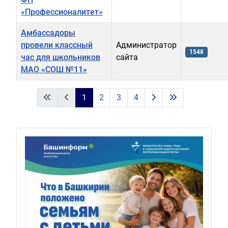
«Профессионалитет»
Амбассадоры
провели классный
Администратор
1548
час для школьников
сайта
МАО «СОШ №11»
Материалы
1
2
3
4