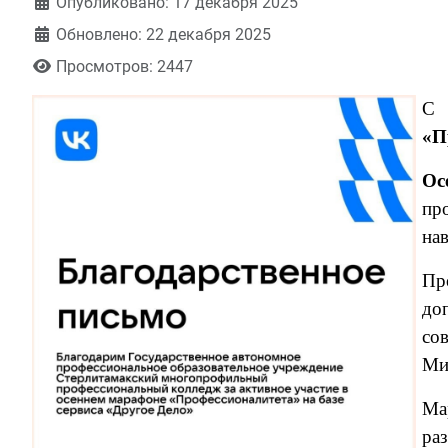
Информация о материале
Опубликовано: 17 декабря 2025
Обновлено: 22 декабря 2025
Просмотров: 2447
С 
«П
Ос
пр
на
Пр
до
со
Ми
Ма
ра