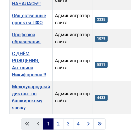
сайта
НАЧАЛАСЬ!!!
Общественные
Администратор
3335
проекты ПФО
сайта
Профсоюз
Администратор
1079
образования
сайта
С ДНЁМ
РОЖДЕНИЯ,
Администратор
5811
Антонина
сайта
Никифоровна!!!
Международный
диктант по
Администратор
4433
башкирскому
сайта
языку
Материалы
1
2
3
4