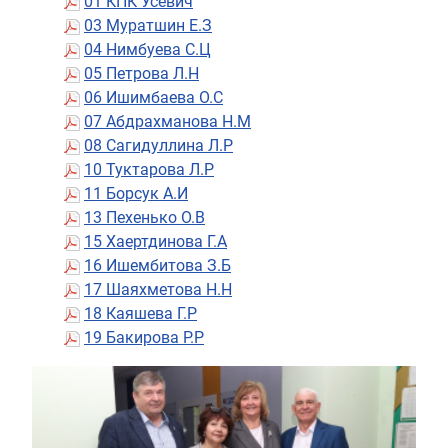
01 КПК Усевич
03 Муратшин Е.З
04 Нимбуева С.Ц
05 Петрова Л.Н
06 Ишимбаева О.С
07 Абдрахманова Н.М
08 Сагидуллина Л.Р
10 Туктарова Л.Р
11 Борсук А.И
13 Пехенько О.В
15 Хаертдинова Г.А
16 Ишембитова З.Б
17 Шаяхметова Н.Н
18 Каяшева Г.Р
19 Бакирова Р.Р