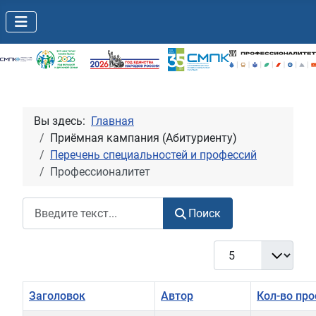
Вы здесь:
Главная
Приёмная кампания (Абитуриенту)
Перечень специальностей и профессий
Профессионалитет
Поиск
Поиск
Кол-во строк:
Заголовок
Автор
Кол-во пр