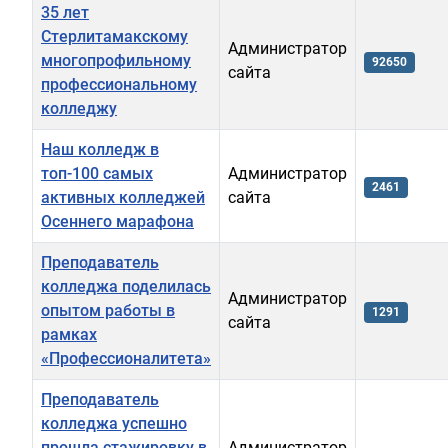
35 лет
Стерлитамакскому
Администратор
многопрофильному
92650
сайта
профессиональному
колледжу
Наш колледж в
топ-100 самых
Администратор
2461
активных колледжей
сайта
Осеннего марафона
Преподаватель
колледжа поделилась
Администратор
опытом работы в
1291
сайта
рамках
«Профессионалитета»
Преподаватель
колледжа успешно
прошла стажировку в
Администратор