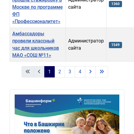
1360
Москве по программе
сайта
ФП
«Профессионалитет»
Амбассадоры
провели классный
Администратор
1549
час для школьников
сайта
МАО «СОШ №11»
Материалы
1
2
3
4