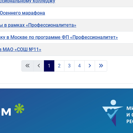
ессиональному колледжу
 Осеннего марафона
ы в рамках «Профессионалитета»
ку в Москве по программе ФП «Профессионалитет»
ов МАО «СОШ №11»
1
2
3
4