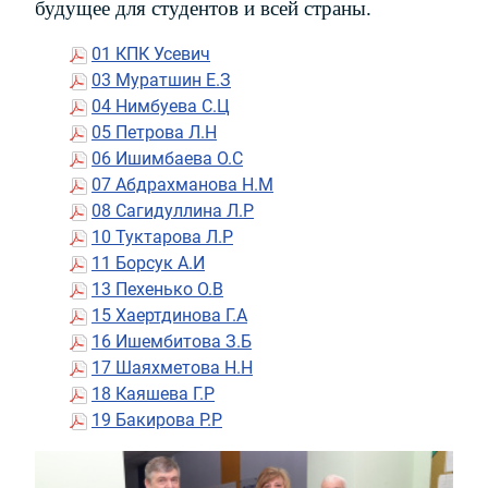
будущее для студентов и всей страны.
01 КПК Усевич
03 Муратшин Е.З
04 Нимбуева С.Ц
05 Петрова Л.Н
06 Ишимбаева О.С
07 Абдрахманова Н.М
08 Сагидуллина Л.Р
10 Туктарова Л.Р
11 Борсук А.И
13 Пехенько О.В
15 Хаертдинова Г.А
16 Ишембитова З.Б
17 Шаяхметова Н.Н
18 Каяшева Г.Р
19 Бакирова Р.Р